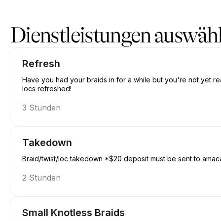
Buchen Sie jetzt bei Amacanbraid | N/A, Edmonton | Appointibl
Dienstleistungen auswäh
Refresh
Have you had your braids in for a while but you're not yet re
locs refreshed!
3 Stunden
Takedown
Braid/twist/loc takedown *$20 deposit must be sent to amac
2 Stunden
Small Knotless Braids