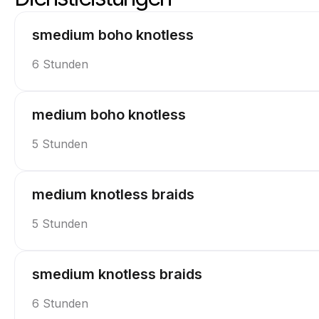
Skip-Dienste
Zum Anfang der Dienstleistungen
smedium boho knotless
6 Stunden
medium boho knotless
5 Stunden
medium knotless braids
5 Stunden
smedium knotless braids
6 Stunden